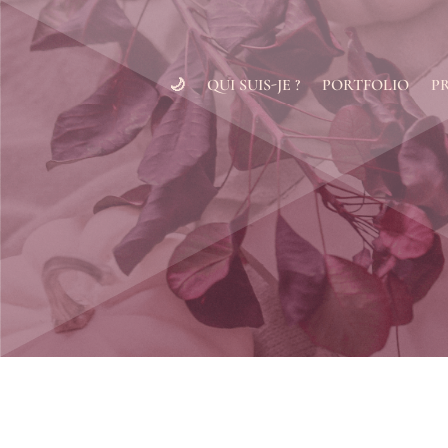
🌙
QUI SUIS-JE ?
PORTFOLIO
P