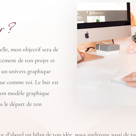
er ?
elle, mon objectif sera de
ncement de ton projet et
 un univers graphique
que comme toi. Le but est
 ton modèle graphique
ns le départ de ton
 d’abord un bilan de ton idée, nous parlerons aussi de toi